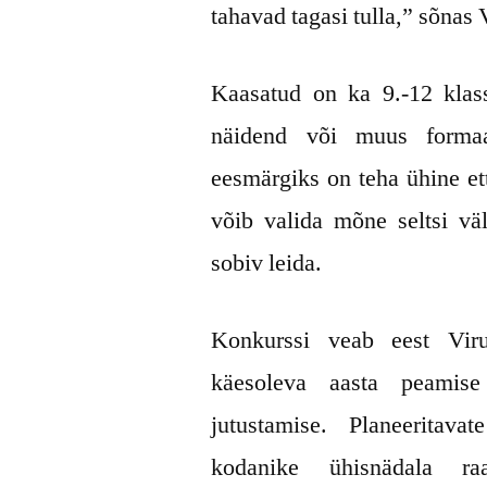
tahavad tagasi tulla,” sõnas 
Kaasatud on ka 9.-12 klas
näidend või muus formaa
eesmärgiks on teha ühine e
võib valida mõne seltsi väl
sobiv leida.
Konkurssi veab eest Vir
käesoleva aasta peamise
jutustamise. Planeeritav
kodanike ühisnädala r