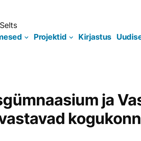
Selts
imesed
Projektid
Kirjastus
Uudis
sgümnaasium ja Va
avastavad kogukon