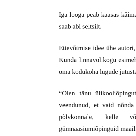
Iga looga peab kaasas käima
saab abi seltsilt.
Ettevõtmise idee ühe autori
Kunda linnavolikogu esimeh
oma kodukoha lugude jutusta
“Olen tänu ülikooliõpingu
veendunud, et vaid nõnda 
põlvkonnale, kelle v
gümnaasiumiõpinguid maailma