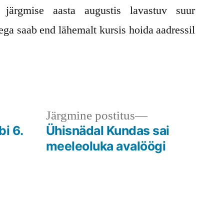
 järgmise aasta augustis lavastuv suur
ega saab end lähemalt kursis hoida aadressil
ne
Järgmine
Järgmine postitus
us:
postitus:
i 6.
Ühisnädal Kundas sai
meeleoluka avalöögi