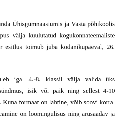
unda Ühisgümnaasiumis ja Vasta põhikoolis
õpus välja kuulutatud kogukonnateemaliste
ur esitlus toimub juba kodanikupäeval, 26.
uleb igal 4.-8. klassil välja valida üks
ündmus, isik või paik ning sellest 4-10
. Kuna formaat on lahtine, võib soovi korral
 Peamine on loomingulisus ning arusaadav ja