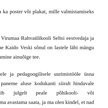
 ka poster või plakat, mille valmistamiseks
, Virumaa Rahvaülikooli Seltsi eestvedaja ja
e Kaido Veski sõnul on lastele läbi mängu
mine ainuõige tee.
tele ja pedagoogilisele uurimistööle üsna
paneme aluse kodukanti siiralt hindavale
õib julgelt peale põhikooli- või
 avastama saata, ja ma olen kindel, et nad