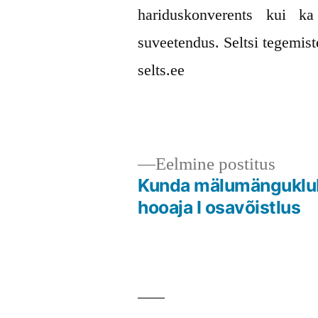
hariduskonverents kui ka
suveetendus. Seltsi tegemist
selts.ee
Postitas
Postitatud
Virumaa
17.
Uudised
Eelmi
Eelmine postitus
rubriiki
Rahvaülikooli
oktoober
postit
Kunda mälumänguklub
Navigeerimine
Selts
2014
hooaja I osavõistlus