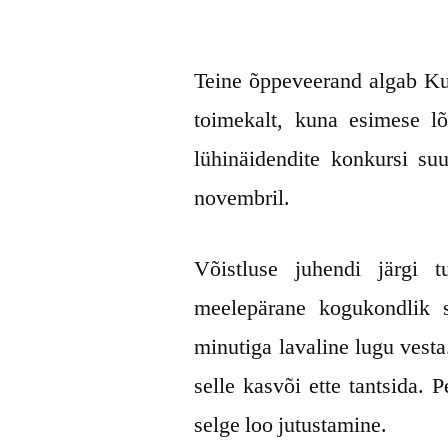
Postitas
Virumaa
17.
Kommenteeri
Rahvaülikooli
oktoober
postitust
Teine õppeveerand algab K
Selts
2014
Kunda
toimekalt, kuna esimese l
Ühisgümnaasium
ja
lühinäidendite konkursi su
Vasta
novembril.
põhikool
lavastavad
kogukonnalugu
Võistluse juhendi järgi t
meelepärane kogukondlik s
minutiga lavaline lugu vesta
selle kasvõi ette tantsida.
selge loo jutustamine.