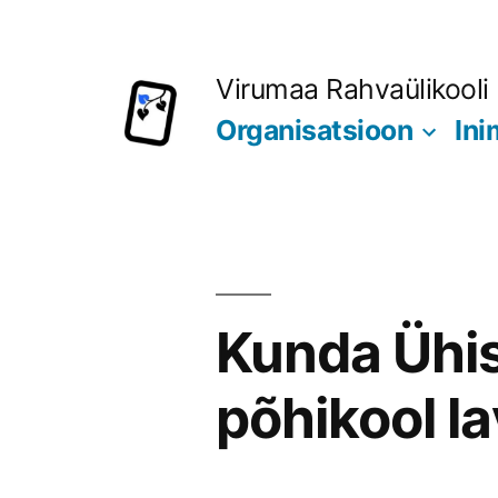
Liigu
sisu
Virumaa Rahvaülikooli 
juurde
Organisatsioon
In
Kunda Ühi
põhikool l