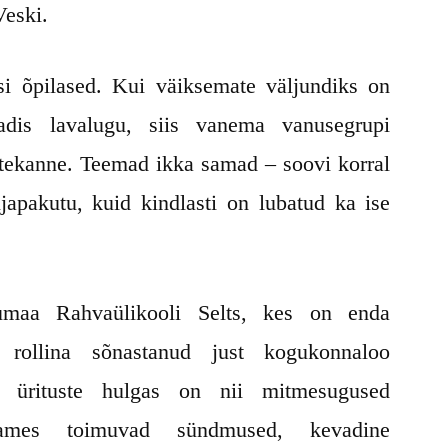
Veski.
si õpilased. Kui väiksemate väljundiks on
dis lavalugu, siis vanema vanusegrupi
ttekanne. Teemad ikka samad – soovi korral
japakutu, kuid kindlasti on lubatud ka ise
umaa Rahvaülikooli Selts, kes on enda
 rollina sõnastanud just kogukonnaloo
ate ürituste hulgas on nii mitmesugused
aames toimuvad sündmused, kevadine