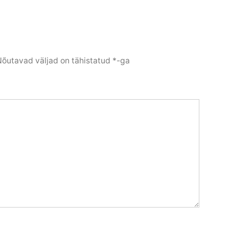
Nõutavad väljad on tähistatud
*
-ga