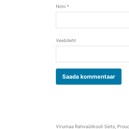
Nimi
*
Veebileht
Virumaa Rahvaülikooli Selts
,
Prou