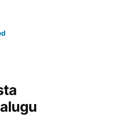
ed
sta
nalugu